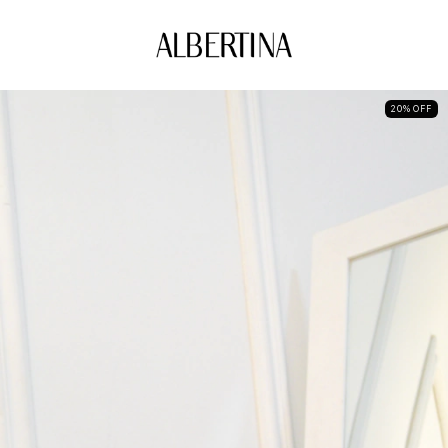
20
%
OFF