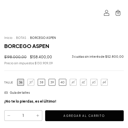
0
Inicio
.
BOTAS
.
BORCEGO ASPEN
BORCEGO ASPEN
$198.000,00
$158.400,00
3
cuotas sin interés de
$52.800,00
Precio sin impuestos
$130.909,09
36
37
38
39
40
41
42
43
44
TALLE
Guía de talles
¡No te lo pierdas, es el último!