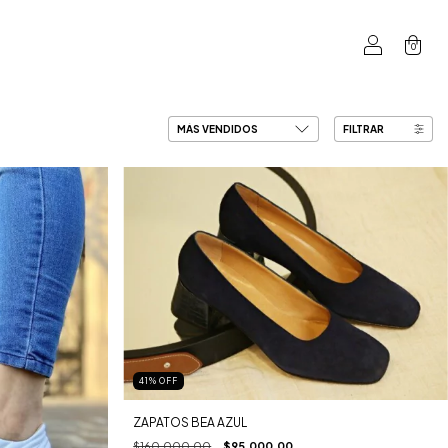
0
FILTRAR
41
%
OFF
ZAPATOS BEA AZUL
$160.000,00
$95.000,00