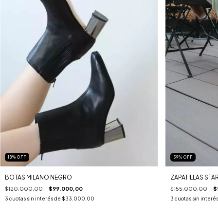
18
%
OFF
39
%
OFF
BOTAS MILANO NEGRO
ZAPATILLAS ST
$120.000,00
$99.000,00
$155.000,00
$
3
cuotas sin interés de
$33.000,00
3
cuotas sin interé