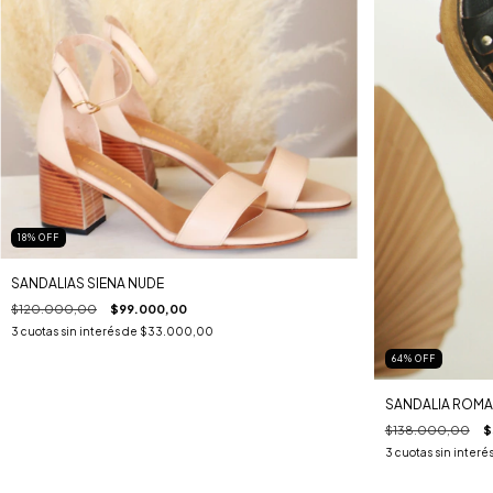
18
%
OFF
SANDALIAS SIENA NUDE
$120.000,00
$99.000,00
3
cuotas sin interés de
$33.000,00
64
%
OFF
SANDALIA ROM
$138.000,00
$
3
cuotas sin interé