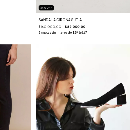
44
%
OFF
SANDALIA GIRONA SUELA
$160.000,00
$89.000,00
3
cuotas sin interés de
$29.666,67