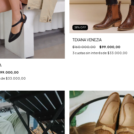
38
%
OFF
TEXANA VENEZIA
$160.000,00
$99.000,00
3
cuotas sin interés de
$33.000,00
A
99.000,00
s de
$33.000,00