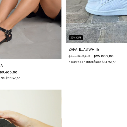
39
%
OFF
ZAPATILLAS WHITE
$155.000,00
$95.000,00
3
cuotas sin interés de
$31.666,67
NA
89.600,00
s de
$29.866,67