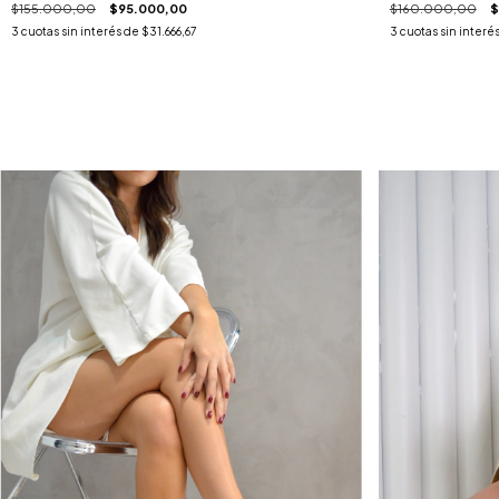
$155.000,00
$95.000,00
$160.000,00
$
3
cuotas sin interés de
$31.666,67
3
cuotas sin interé