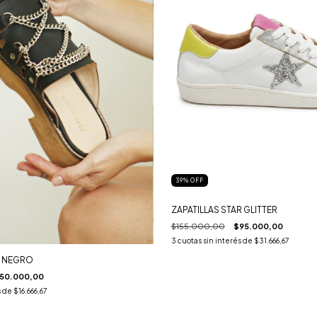
39
%
OFF
ZAPATILLAS STAR GLITTER
$155.000,00
$95.000,00
3
cuotas sin interés de
$31.666,67
A NEGRO
50.000,00
s de
$16.666,67