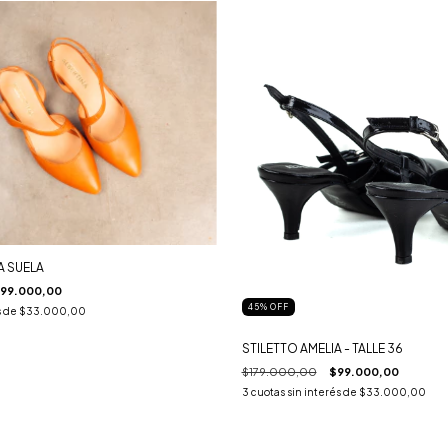
A SUELA
99.000,00
45
%
OFF
s de
$33.000,00
STILETTO AMELIA - TALLE 36
$179.000,00
$99.000,00
3
cuotas sin interés de
$33.000,00