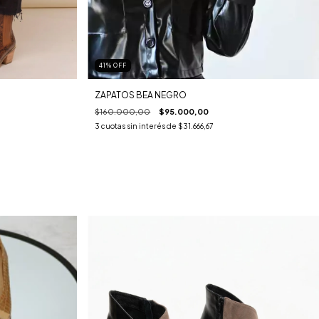
41
%
OFF
ZAPATOS BEA NEGRO
$160.000,00
$95.000,00
3
cuotas sin interés de
$31.666,67