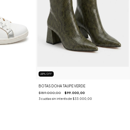
48
%
OFF
BOTAS DOHA TAUPE VERDE
$189.000,00
$99.000,00
3
cuotas sin interés de
$33.000,00