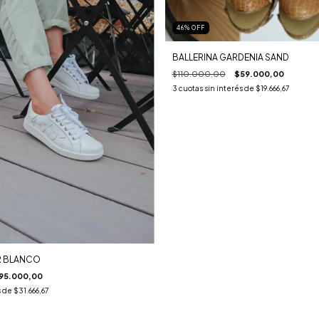
46
%
OFF
BALLERINA GARDENIA SAND
$110.000,00
$59.000,00
3
cuotas sin interés de
$19.666,67
AR BLANCO
95.000,00
s de
$31.666,67