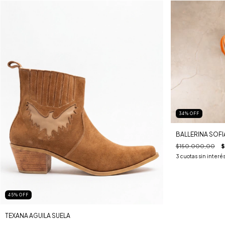
34
%
OFF
BALLERINA SOFI
$150.000,00
$
3
cuotas sin interé
45
%
OFF
TEXANA AGUILA SUELA