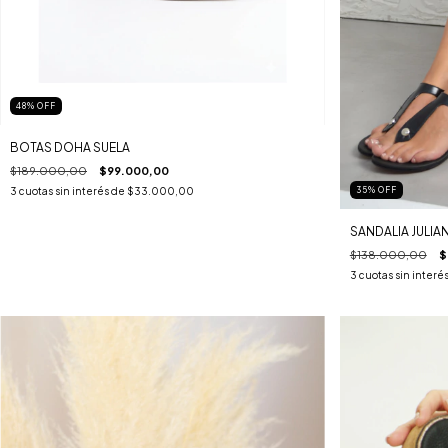
48
%
OFF
BOTAS DOHA SUELA
$189.000,00
$99.000,00
3
cuotas sin interés de
$33.000,00
35
%
OFF
SANDALIA JULIA
$138.000,00
$
3
cuotas sin interé