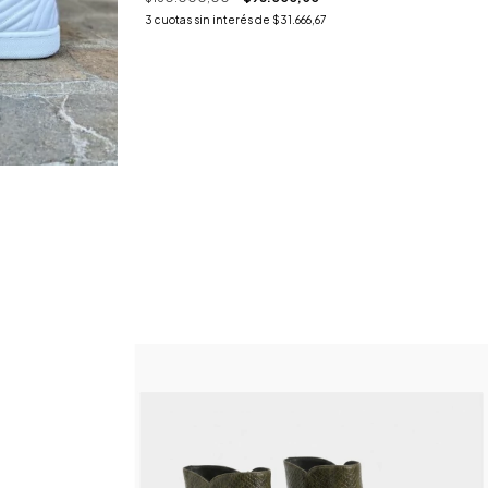
3
cuotas sin interés de
$31.666,67