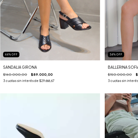
44
%
OFF
34
%
OFF
SANDALIA GIRONA
BALLERINA SOFI
$160.000,00
$89.000,00
$150.000,00
$
3
cuotas sin interés de
$29.666,67
3
cuotas sin interé