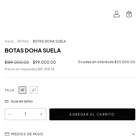
0
Inicio
.
BOTAS
.
BOTAS DOHA SUELA
BOTAS DOHA SUELA
$189.000,00
$99.000,00
3
cuotas sin interés de
$33.000,00
Precio sin impuestos
$81.818,18
41
43
TALLE
Guía de talles
MEDIOS DE PAGO