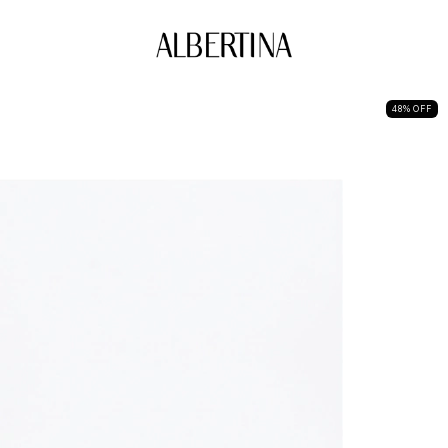
48
%
OFF