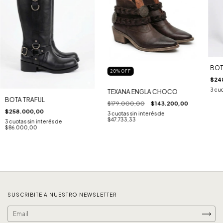
BOT
20
%
OFF
$24
3
cuo
TEXANA ENGLA CHOCO
BOTA TRAFUL
$179.000,00
$143.200,00
$258.000,00
3
cuotas sin interés de
$47.733,33
3
cuotas sin interés de
$86.000,00
SUSCRIBITE A NUESTRO NEWSLETTER