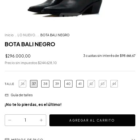
Inicio
.
LO NUEVO.
.
BOTA BALI NEGRO
BOTA BALI NEGRO
$296.000,00
3
cuotas sin interés de
$98.666,67
Precio sin impuestos
$244.628,10
36
37
38
39
40
41
42
43
44
TALLE
Guía de talles
¡No te lo pierdas, es el último!