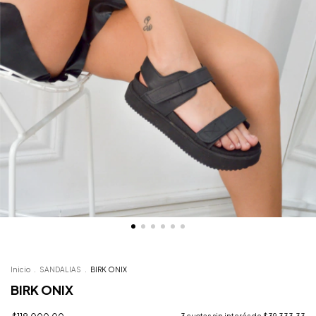
Inicio
.
SANDALIAS
.
BIRK ONIX
BIRK ONIX
3
cuotas sin interés de
$39.333,33