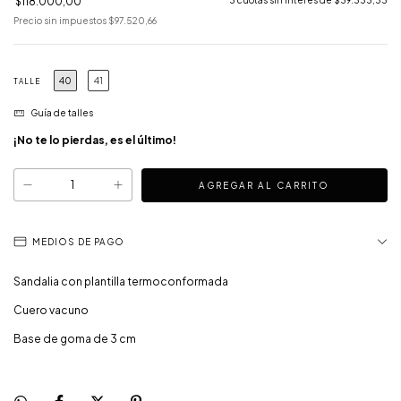
$118.000,00
Precio sin impuestos
$97.520,66
40
41
TALLE
Guía de talles
¡No te lo pierdas, es el último!
MEDIOS DE PAGO
Sandalia con plantilla termoconformada
Cuero vacuno
Base de goma de 3 cm