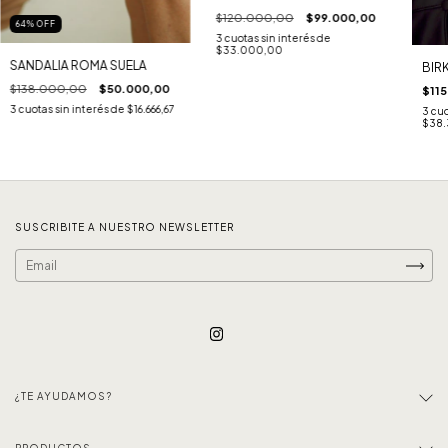
$120.000,00
$99.000,00
64
%
OFF
3
cuotas sin interés de
$33.000,00
SANDALIA ROMA SUELA
BIR
$138.000,00
$50.000,00
$11
3
cuotas sin interés de
$16.666,67
3
cuo
$38.
SUSCRIBITE A NUESTRO NEWSLETTER
¿TE AYUDAMOS?