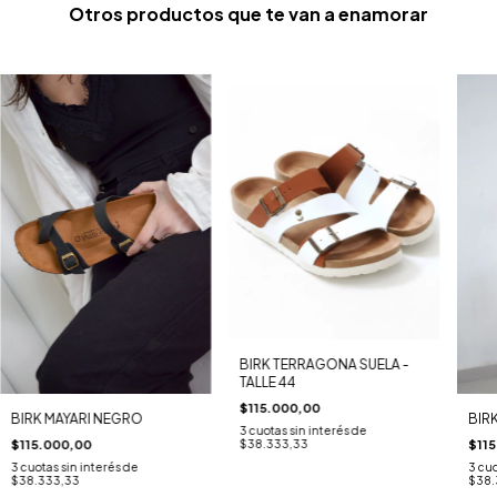
Otros productos que te van a enamorar
BIRK TERRAGONA SUELA -
TALLE 44
$115.000,00
BIRK MAYARI NEGRO
BIR
3
cuotas sin interés de
$38.333,33
$115.000,00
$11
3
cuotas sin interés de
3
cuo
$38.333,33
$38.