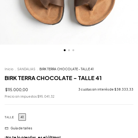
Inicio
.
SANDALIAS
.
BIRK TERRA CHOCOLATE - TALLE 41
BIRK TERRA CHOCOLATE - TALLE 41
$115.000,00
3
cuotas sin interés de
$38.333,33
Precio sin impuestos
$95.041,32
41
TALLE
Guía de talles
¡No te lo pierdas, es el último!