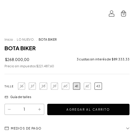
0
Inicio
.
LO NUEVO.
.
BOTA BIKER
BOTA BIKER
$268.000,00
3
cuotas sin interés de
$89.333,33
Precio sin impuestos
$221.487,60
36
37
38
39
40
41
42
43
TALLE
Guía de talles
MEDIOS DE PAGO